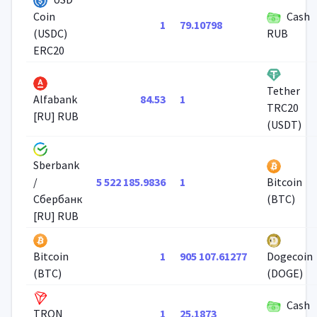
Cash
Coin
1
79.10798
(USDC)
RUB
ERC20
Tether
84.53
1
Alfabank
TRC20
[RU] RUB
(USDT)
Sberbank
5 522 185.9836
1
/
Bitcoin
Сбербанк
(BTC)
[RU] RUB
1
905 107.61277
Bitcoin
Dogecoin
(BTC)
(DOGE)
Cash
1
25.1873
TRON