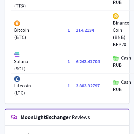
RUB
(TRX)
Binance
1
114.2134
Bitcoin
Coin
(BTC)
(BNB)
BEP20
Cash
1
6 243.41704
Solana
RUB
(SOL)
Cash
1
3 803.32797
Litecoin
RUB
(LTC)
MoonLightExchanger
Reviews