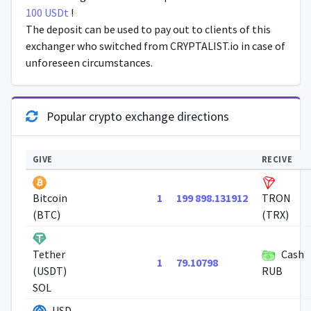
100 USDt
!
The deposit can be used to pay out to clients of this
exchanger who switched from CRYPTALIST.io in case of
unforeseen circumstances.
Popular crypto exchange directions
GIVE
RECIVE
1
199 898.131912
Bitcoin
TRON
(BTC)
(TRX)
Cash
Tether
1
79.10798
(USDT)
RUB
SOL
USD