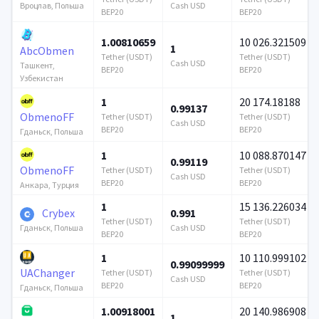
Cash USD
Вроцлав, Польша
BEP20
BEP20
1.00810659
10 026.321509
1
AbcObmen
Tether (USDT)
Tether (USDT)
Cash USD
Ташкент,
BEP20
BEP20
Узбекистан
1
20 174.18188
0.99137
ObmenoFF
Tether (USDT)
Tether (USDT)
Cash USD
BEP20
BEP20
Гданьск, Польша
1
10 088.870147
0.99119
ObmenoFF
Tether (USDT)
Tether (USDT)
Cash USD
BEP20
BEP20
Анкара, Турция
1
15 136.226034
Crybex
0.991
Tether (USDT)
Tether (USDT)
Cash USD
Гданьск, Польша
BEP20
BEP20
1
10 110.999102
0.99099999
UAChanger
Tether (USDT)
Tether (USDT)
Cash USD
BEP20
BEP20
Гданьск, Польша
1.00918001
20 140.986908
1