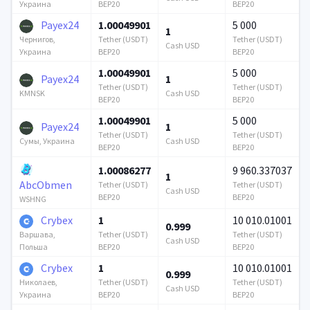
BEP20
BEP20
Украина
Payex24
1.00049901
5 000
1
Tether (USDT)
Tether (USDT)
Чернигов,
Cash USD
BEP20
BEP20
Украина
1.00049901
5 000
Payex24
1
Tether (USDT)
Tether (USDT)
Cash USD
KMNSK
BEP20
BEP20
1.00049901
5 000
Payex24
1
Tether (USDT)
Tether (USDT)
Cash USD
Сумы, Украина
BEP20
BEP20
1.00086277
9 960.337037
1
AbcObmen
Tether (USDT)
Tether (USDT)
Cash USD
BEP20
BEP20
WSHNG
Crybex
1
10 010.01001
0.999
Tether (USDT)
Tether (USDT)
Варшава,
Cash USD
BEP20
BEP20
Польша
Crybex
1
10 010.01001
0.999
Tether (USDT)
Tether (USDT)
Николаев,
Cash USD
BEP20
BEP20
Украина