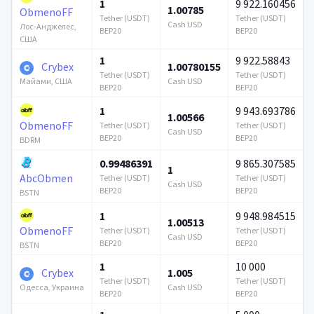
1
9 922.160456
1.00785
ObmenoFF
Tether (USDT)
Tether (USDT)
Cash USD
Лос-Анджелес,
BEP20
BEP20
США
1
9 922.58843
Crybex
1.00780155
Tether (USDT)
Tether (USDT)
Cash USD
Майами, США
BEP20
BEP20
1
9 943.693786
1.00566
ObmenoFF
Tether (USDT)
Tether (USDT)
Cash USD
BEP20
BEP20
BDRM
0.99486391
9 865.307585
1
AbcObmen
Tether (USDT)
Tether (USDT)
Cash USD
BEP20
BEP20
BSTN
1
9 948.984515
1.00513
ObmenoFF
Tether (USDT)
Tether (USDT)
Cash USD
BEP20
BEP20
BSTN
1
10 000
Crybex
1.005
Tether (USDT)
Tether (USDT)
Cash USD
Одесса, Украина
BEP20
BEP20