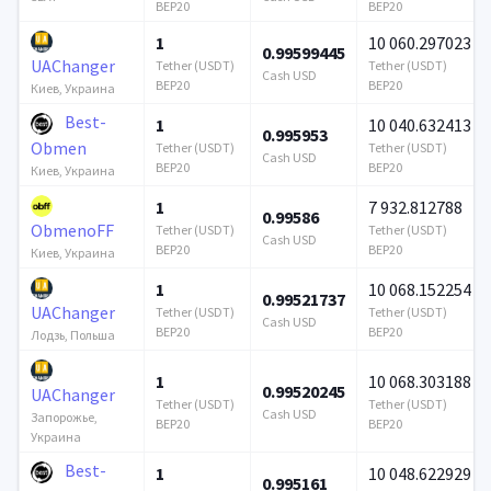
BEP20
BEP20
1
10 060.297023
0.99599445
UAChanger
Tether (USDT)
Tether (USDT)
Cash USD
BEP20
BEP20
Киев, Украина
Best-
1
10 040.632413
0.995953
Obmen
Tether (USDT)
Tether (USDT)
Cash USD
BEP20
BEP20
Киев, Украина
1
7 932.812788
0.99586
ObmenoFF
Tether (USDT)
Tether (USDT)
Cash USD
BEP20
BEP20
Киев, Украина
1
10 068.152254
0.99521737
UAChanger
Tether (USDT)
Tether (USDT)
Cash USD
BEP20
BEP20
Лодзь, Польша
1
10 068.303188
0.99520245
UAChanger
Tether (USDT)
Tether (USDT)
Cash USD
Запорожье,
BEP20
BEP20
Украина
Best-
1
10 048.622929
0.995161