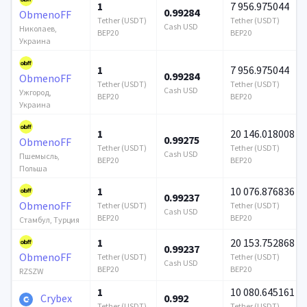
1
7 956.975044
0.99284
ObmenoFF
Tether (USDT)
Tether (USDT)
Cash USD
Николаев,
BEP20
BEP20
Украина
1
7 956.975044
0.99284
ObmenoFF
Tether (USDT)
Tether (USDT)
Cash USD
Ужгород,
BEP20
BEP20
Украина
1
20 146.018008
0.99275
ObmenoFF
Tether (USDT)
Tether (USDT)
Cash USD
Пшемысль,
BEP20
BEP20
Польша
1
10 076.876836
0.99237
ObmenoFF
Tether (USDT)
Tether (USDT)
Cash USD
BEP20
BEP20
Стамбул, Турция
1
20 153.752868
0.99237
ObmenoFF
Tether (USDT)
Tether (USDT)
Cash USD
BEP20
BEP20
RZSZW
1
10 080.645161
Crybex
0.992
Tether (USDT)
Tether (USDT)