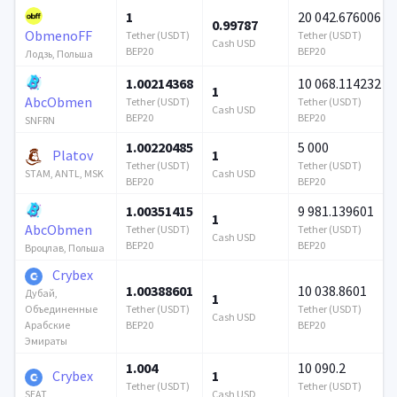
1
20 042.676006
0.99787
ObmenoFF
Tether (USDT)
Tether (USDT)
Cash USD
BEP20
BEP20
Лодзь, Польша
1.00214368
10 068.114232
1
AbcObmen
Tether (USDT)
Tether (USDT)
Cash USD
BEP20
BEP20
SNFRN
1.00220485
5 000
Platov
1
Tether (USDT)
Tether (USDT)
Cash USD
STAM, ANTL, MSK
BEP20
BEP20
1.00351415
9 981.139601
1
AbcObmen
Tether (USDT)
Tether (USDT)
Cash USD
BEP20
BEP20
Вроцлав, Польша
Crybex
1.00388601
10 038.8601
Дубай,
1
Tether (USDT)
Tether (USDT)
Объединенные
Cash USD
BEP20
BEP20
Арабские
Эмираты
1.004
10 090.2
Crybex
1
Tether (USDT)
Tether (USDT)
Cash USD
SEAT