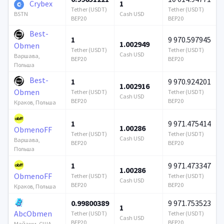
Crybex
1
Tether (USDT)
Tether (USDT)
Cash USD
BSTN
BEP20
BEP20
Best-
1
9 970.597945
1.002949
Obmen
Tether (USDT)
Tether (USDT)
Cash USD
Варшава,
BEP20
BEP20
Польша
Best-
1
9 970.924201
1.002916
Obmen
Tether (USDT)
Tether (USDT)
Cash USD
BEP20
BEP20
Краков, Польша
1
9 971.475414
1.00286
ObmenoFF
Tether (USDT)
Tether (USDT)
Cash USD
Варшава,
BEP20
BEP20
Польша
1
9 971.473347
1.00286
ObmenoFF
Tether (USDT)
Tether (USDT)
Cash USD
BEP20
BEP20
Краков, Польша
0.99800389
9 971.753523
1
AbcObmen
Tether (USDT)
Tether (USDT)
Cash USD
BEP20
BEP20
Майами, США