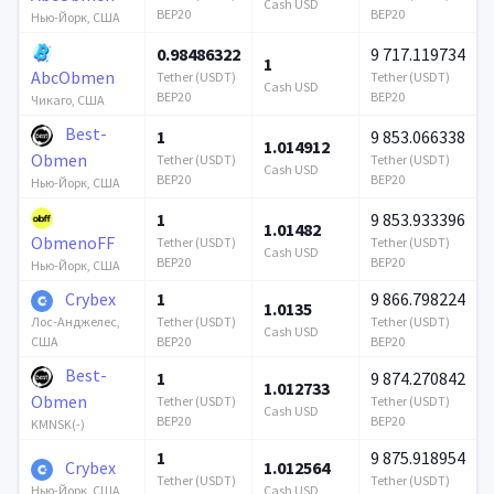
Cash USD
BEP20
BEP20
Нью-Йорк, США
0.98486322
9 717.119734
1
AbcObmen
Tether (USDT)
Tether (USDT)
Cash USD
BEP20
BEP20
Чикаго, США
Best-
1
9 853.066338
1.014912
Obmen
Tether (USDT)
Tether (USDT)
Cash USD
BEP20
BEP20
Нью-Йорк, США
1
9 853.933396
1.01482
ObmenoFF
Tether (USDT)
Tether (USDT)
Cash USD
BEP20
BEP20
Нью-Йорк, США
Crybex
1
9 866.798224
1.0135
Tether (USDT)
Tether (USDT)
Лос-Анджелес,
Cash USD
BEP20
BEP20
США
Best-
1
9 874.270842
1.012733
Obmen
Tether (USDT)
Tether (USDT)
Cash USD
BEP20
BEP20
KMNSK(-)
1
9 875.918954
Crybex
1.012564
Tether (USDT)
Tether (USDT)
Cash USD
Нью-Йорк, США