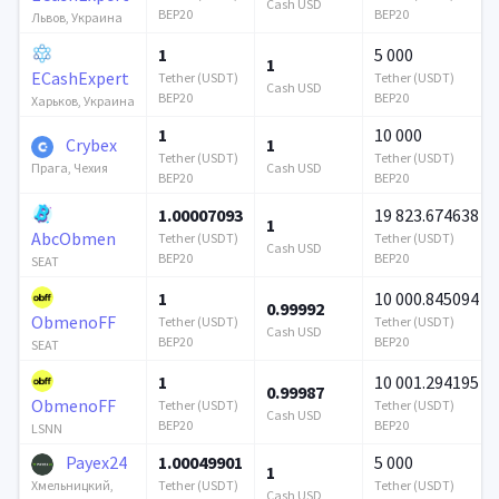
Cash USD
BEP20
BEP20
Львов, Украина
1
5 000
1
ECashExpert
Tether (USDT)
Tether (USDT)
Cash USD
BEP20
BEP20
Харьков, Украина
1
10 000
Crybex
1
Tether (USDT)
Tether (USDT)
Cash USD
Прага, Чехия
BEP20
BEP20
1.00007093
19 823.674638
1
AbcObmen
Tether (USDT)
Tether (USDT)
Cash USD
BEP20
BEP20
SEAT
1
10 000.845094
0.99992
ObmenoFF
Tether (USDT)
Tether (USDT)
Cash USD
BEP20
BEP20
SEAT
1
10 001.294195
0.99987
ObmenoFF
Tether (USDT)
Tether (USDT)
Cash USD
BEP20
BEP20
LSNN
Payex24
1.00049901
5 000
1
Tether (USDT)
Tether (USDT)
Хмельницкий,
Cash USD