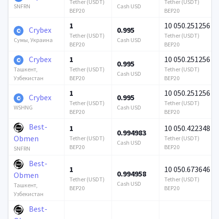
Tether (USDT)
Tether (USDT)
Cash USD
SNFRN
BEP20
BEP20
1
10 050.251256
Crybex
0.995
Tether (USDT)
Tether (USDT)
Cash USD
Сумы, Украина
BEP20
BEP20
Crybex
1
10 050.251256
0.995
Tether (USDT)
Tether (USDT)
Ташкент,
Cash USD
BEP20
BEP20
Узбекистан
1
10 050.251256
Crybex
0.995
Tether (USDT)
Tether (USDT)
Cash USD
WSHNG
BEP20
BEP20
Best-
1
10 050.422348
0.994983
Obmen
Tether (USDT)
Tether (USDT)
Cash USD
BEP20
BEP20
SNFRN
Best-
1
10 050.673646
0.994958
Obmen
Tether (USDT)
Tether (USDT)
Cash USD
Ташкент,
BEP20
BEP20
Узбекистан
Best-