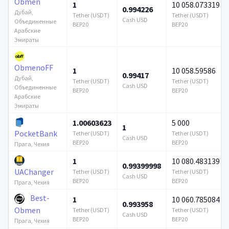
Obmen
1
10 058.073319
0.994226
Дубай,
Tether (USDT)
Tether (USDT)
Cash USD
Объединенные
BEP20
BEP20
Арабские
Эмираты
ObmenoFF
1
10 058.59586
0.99417
Дубай,
Tether (USDT)
Tether (USDT)
Cash USD
Объединенные
BEP20
BEP20
Арабские
Эмираты
1.00603623
5 000
1
PocketBank
Tether (USDT)
Tether (USDT)
Cash USD
BEP20
BEP20
Прага, Чехия
1
10 080.483139
0.99399998
UAChanger
Tether (USDT)
Tether (USDT)
Cash USD
BEP20
BEP20
Прага, Чехия
Best-
1
10 060.785084
0.993958
Obmen
Tether (USDT)
Tether (USDT)
Cash USD
BEP20
BEP20
Прага, Чехия