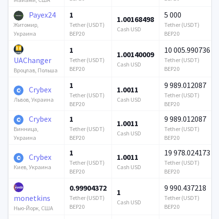
Payex24
1
5 000
1.00168498
Tether (USDT)
Tether (USDT)
Житомир,
Cash USD
BEP20
BEP20
Украина
1
10 005.990736
1.00140009
UAChanger
Tether (USDT)
Tether (USDT)
Cash USD
BEP20
BEP20
Вроцлав, Польша
1
9 989.012087
Crybex
1.0011
Tether (USDT)
Tether (USDT)
Cash USD
Львов, Украина
BEP20
BEP20
Crybex
1
9 989.012087
1.0011
Tether (USDT)
Tether (USDT)
Винница,
Cash USD
BEP20
BEP20
Украина
1
19 978.024173
Crybex
1.0011
Tether (USDT)
Tether (USDT)
Cash USD
Киев, Украина
BEP20
BEP20
0.99904372
9 990.437218
1
monetkins
Tether (USDT)
Tether (USDT)
Cash USD
BEP20
BEP20
Нью-Йорк, США