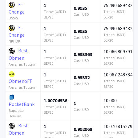
E-
1
75 490.689482
0.9935
Change
Tether (USDT)
Tether (USDT)
Cash USD
BEP20
BEP20
USSRY
E-
1
75 490.689482
0.9935
Change
Tether (USDT)
Tether (USDT)
Cash USD
BEP20
BEP20
NKHDK
Best-
1
10 066.809791
0.993363
Obmen
Tether (USDT)
Tether (USDT)
Cash USD
BEP20
BEP20
Анталья, Турция
1
10 067.248784
0.99332
ObmenoFF
Tether (USDT)
Tether (USDT)
Cash USD
BEP20
BEP20
Анталья, Турция
1.00704936
10 000
1
PocketBank
Tether (USDT)
Tether (USDT)
Cash USD
Варшава,
BEP20
BEP20
Польша
Best-
1
10 070.815279
0.992968
Obmen
Tether (USDT)
Tether (USDT)
Cash USD