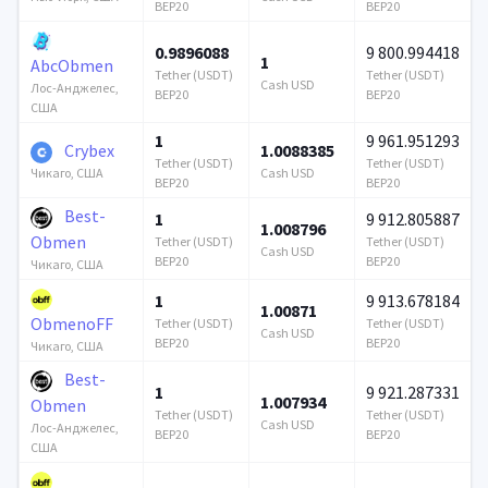
BEP20
BEP20
0.9896088
9 800.994418
1
AbcObmen
Tether (USDT)
Tether (USDT)
Cash USD
Лос-Анджелес,
BEP20
BEP20
США
1
9 961.951293
Crybex
1.0088385
Tether (USDT)
Tether (USDT)
Cash USD
Чикаго, США
BEP20
BEP20
Best-
1
9 912.805887
1.008796
Obmen
Tether (USDT)
Tether (USDT)
Cash USD
BEP20
BEP20
Чикаго, США
1
9 913.678184
1.00871
ObmenoFF
Tether (USDT)
Tether (USDT)
Cash USD
BEP20
BEP20
Чикаго, США
Best-
1
9 921.287331
1.007934
Obmen
Tether (USDT)
Tether (USDT)
Cash USD
Лос-Анджелес,
BEP20
BEP20
США