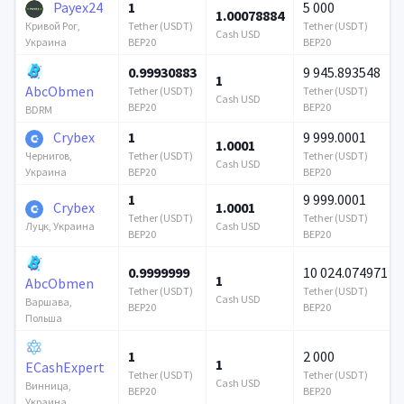
Payex24
1
5 000
1.00078884
Tether (USDT)
Tether (USDT)
Кривой Рог,
Cash USD
BEP20
BEP20
Украина
0.99930883
9 945.893548
1
AbcObmen
Tether (USDT)
Tether (USDT)
Cash USD
BEP20
BEP20
BDRM
Crybex
1
9 999.0001
1.0001
Tether (USDT)
Tether (USDT)
Чернигов,
Cash USD
BEP20
BEP20
Украина
1
9 999.0001
Crybex
1.0001
Tether (USDT)
Tether (USDT)
Cash USD
Луцк, Украина
BEP20
BEP20
0.9999999
10 024.074971
1
AbcObmen
Tether (USDT)
Tether (USDT)
Cash USD
Варшава,
BEP20
BEP20
Польша
1
2 000
1
ECashExpert
Tether (USDT)
Tether (USDT)
Cash USD
Винница,
BEP20
BEP20
Украина